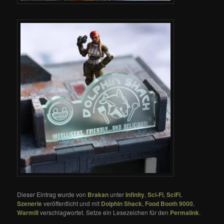
Dieser Eintrag wurde von
Brakan
unter
Infinity
,
Sci-Fi
,
SciFi
,
Szenerie
veröffentlicht und mit
Dolphin Shack
,
Food Booth 9000
,
Warmill
verschlagwortet. Setze ein Lesezeichen für den
Permalink
.