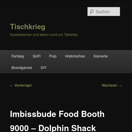
Zum
primären
Suche
Inhalt
springen
Tischkrieg
Impressionen und Ideen rund um Tabletop
Hauptmenü
Fantasy
SciFi
Pulp
Historisches
Szenerie
Boardgames
DIY
Beitragsnavigation
←
Vorheriger
Nächster
→
Imbissbude Food Booth
9000 – Dolphin Shack