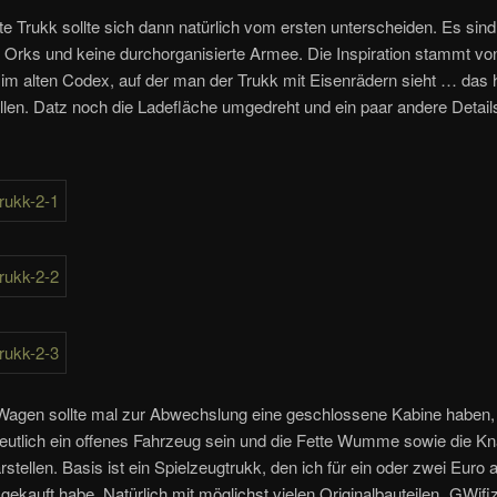
e Trukk sollte sich dann natürlich vom ersten unterscheiden. Es sind
h Orks und keine durchorganisierte Armee. Die Inspiration stammt vo
on im alten Codex, auf der man der Trukk mit Eisenrädern sieht … das 
llen. Datz noch die Ladefläche umgedreht und ein paar andere Detail
 Wagen sollte mal zur Abwechslung eine geschlossene Kabine haben,
eutlich ein offenes Fahrzeug sein und die Fette Wumme sowie die Kn
rstellen. Basis ist ein Spielzeugtrukk, den ich für ein oder zwei Euro
gekauft habe. Natürlich mit möglichst vielen Originalbauteilen „GWifiz