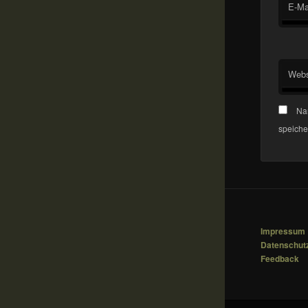
E-Ma
Webs
Na
speiche
Impressum
Datenschut
Feedback