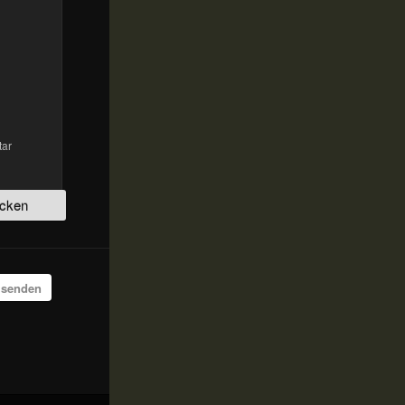
tar
 senden