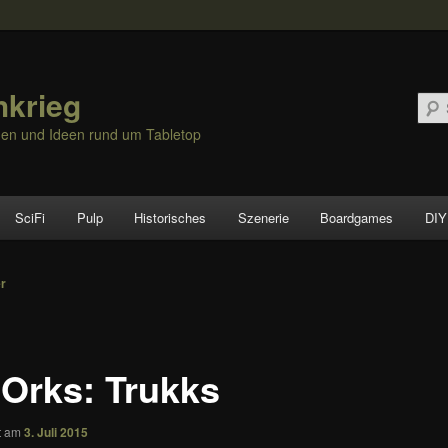
hkrieg
nen und Ideen rund um Tabletop
SciFi
Pulp
Historisches
Szenerie
Boardgames
DIY
vigation
er
 Orks: Trukks
ht am
3. Juli 2015