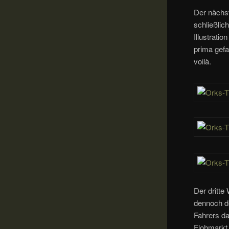
Der nächst
schließlic
Illustrati
prima gefa
voilà.
Der dritte
dennoch d
Fahrers da
Flohmarkt 