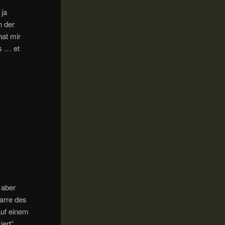
 ja
n der
hat mir
s … et
 aber
arre des
 auf einem
iert“