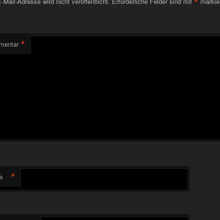
*
-Mail-Adresse wird nicht veröffentlicht.
Erforderliche Felder sind mit
markie
*
mentar
*
e