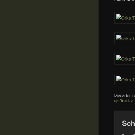
Dieser Eint
up
,
Trukk
ve
Sch