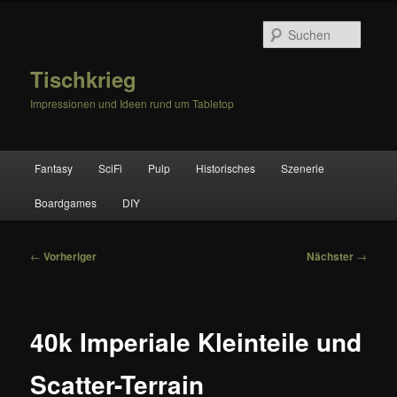
Zum
primären
Suche
Inhalt
springen
Tischkrieg
Impressionen und Ideen rund um Tabletop
Hauptmenü
Fantasy
SciFi
Pulp
Historisches
Szenerie
Boardgames
DIY
Beitragsnavigation
←
Vorheriger
Nächster
→
40k Imperiale Kleinteile und
Scatter-Terrain