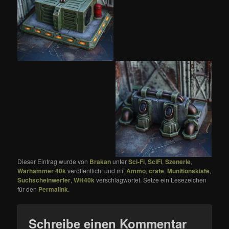
Dieser Eintrag wurde von
Brakan
unter
Sci-Fi
,
SciFi
,
Szenerie
,
Warhammer 40k
veröffentlicht und mit
Ammo
,
crate
,
Munitionskiste
,
Suchscheinwerfer
,
WH40k
verschlagwortet. Setze ein Lesezeichen
für den
Permalink
.
Schreibe einen Kommentar