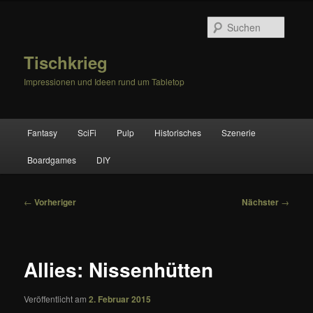
Zum
primären
Suche
Inhalt
springen
Tischkrieg
Impressionen und Ideen rund um Tabletop
Hauptmenü
Fantasy
SciFi
Pulp
Historisches
Szenerie
Boardgames
DIY
Beitragsnavigation
←
Vorheriger
Nächster
→
Allies: Nissenhütten
Veröffentlicht am
2. Februar 2015