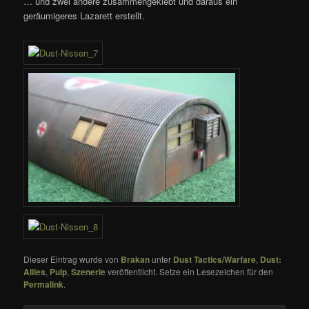
… und zwei andere zusammengeklebt und daraus ein
geräumigeres Lazarett erstellt.
Dieser Eintrag wurde von
Brakan
unter
Dust Tactics/Warfare
,
Dust:
Allies
,
Pulp
,
Szenerie
veröffentlicht. Setze ein Lesezeichen für den
Permalink
.