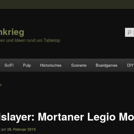
hkrieg
nen und Ideen rund um Tabletop
SciFi
Pulp
Historisches
Szenerie
Boardgames
DIY
vigation
er
slayer: Mortaner Legio Mo
ht am
28. Februar 2015