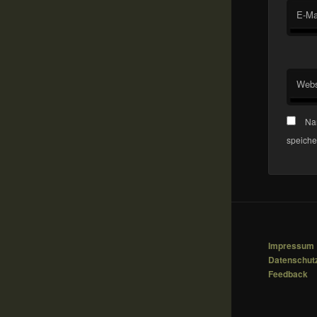
E-Ma
Webs
Na
speiche
Impressum
Datenschut
Feedback