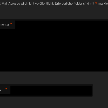
*
-Mail-Adresse wird nicht veröffentlicht.
Erforderliche Felder sind mit
markie
*
mentar
*
e