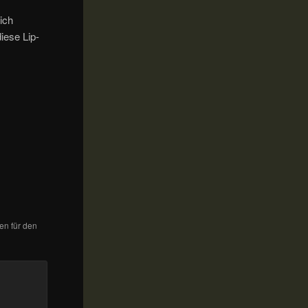
ich
iese Lip-
hen für den