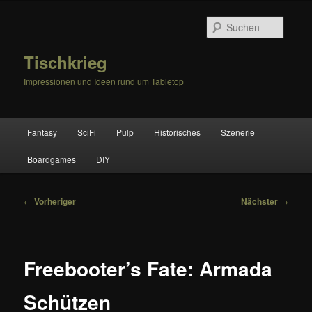
Zum
primären
Suche
Inhalt
springen
Tischkrieg
Impressionen und Ideen rund um Tabletop
Hauptmenü
Fantasy
SciFi
Pulp
Historisches
Szenerie
Boardgames
DIY
Beitragsnavigation
←
Vorheriger
Nächster
→
Freebooter’s Fate: Armada
Schützen