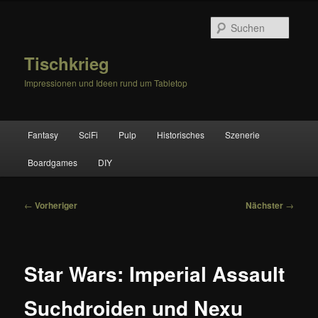
Zum
primären
Suche
Inhalt
springen
Tischkrieg
Impressionen und Ideen rund um Tabletop
Hauptmenü
Fantasy
SciFi
Pulp
Historisches
Szenerie
Boardgames
DIY
Beitragsnavigation
←
Vorheriger
Nächster
→
Star Wars: Imperial Assault
Suchdroiden und Nexu